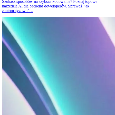
Szukasz sposobów na szybsze kodowanie? Poznaj topowe
narzędzia AI dla backend deweloperów. Sprawdź, jak
zautomatyzować…