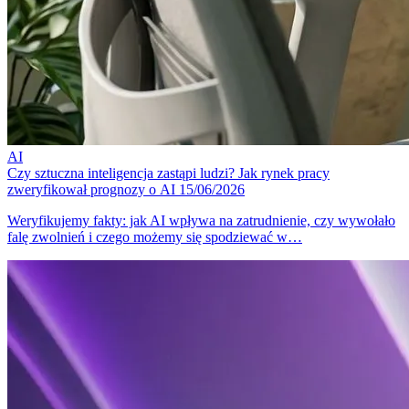
AI
Czy sztuczna inteligencja zastąpi ludzi? Jak rynek pracy
zweryfikował prognozy o AI
15/06/2026
Weryfikujemy fakty: jak AI wpływa na zatrudnienie, czy wywołało
falę zwolnień i czego możemy się spodziewać w…