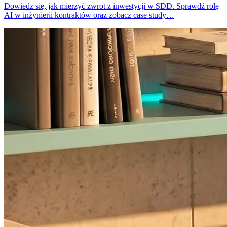
Dowiedz się, jak mierzyć zwrot z inwestycji w SDD. Sprawdź rolę
AI w inżynierii kontraktów oraz zobacz case study…