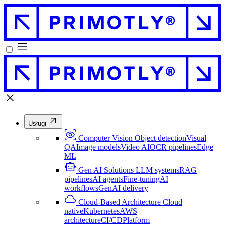
Usługi
Computer Vision
Object detection
Visual
QA
Image models
Video AI
OCR pipelines
Edge
ML
Gen AI Solutions
LLM systems
RAG
pipelines
AI agents
Fine-tuning
AI
workflows
GenAI delivery
Cloud-Based Architecture
Cloud
native
Kubernetes
AWS
architecture
CI/CD
Platform