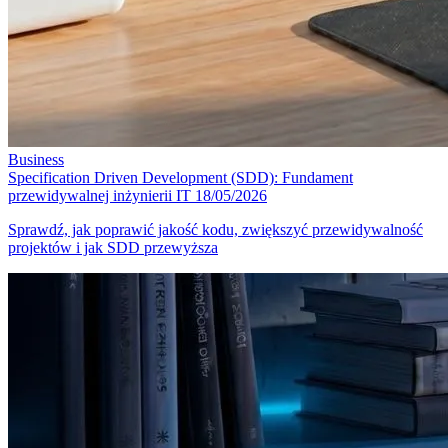
Business
Specification Driven Development (SDD): Fundament
przewidywalnej inżynierii IT
18/05/2026
Sprawdź, jak poprawić jakość kodu, zwiększyć przewidywalność
projektów i jak SDD przewyższa