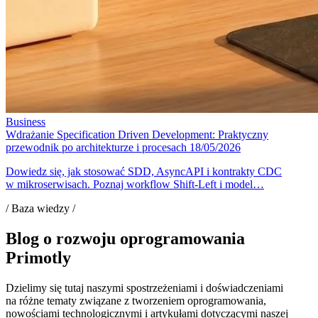
Business
Wdrażanie Specification Driven Development: Praktyczny
przewodnik po architekturze i procesach
18/05/2026
Dowiedz się, jak stosować SDD, AsyncAPI i kontrakty CDC
w mikroserwisach. Poznaj workflow Shift-Left i model…
/ Baza wiedzy /
Blog o rozwoju oprogramowania
Primotly
Dzielimy się tutaj naszymi spostrzeżeniami i doświadczeniami
na różne tematy związane z tworzeniem oprogramowania,
nowościami technologicznymi i artykułami dotyczącymi naszej