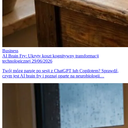
Business
AI Brain Fry: Ukryty koszt kognitywny transformacji
technologicznej
29/06/2026
Twój mózg paruje po sesji z ChatGPT lub Copilotem? Sprawdź,
czym jest AI brain fry i poznaj oparte na neurobiologii…