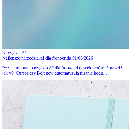
Narzędzia
AI
Najlepsze narzędzia AI dla front-endu
01/06/2026
Poznaj topowe narzędzia AI dla front-end deweloperów. Sprawdź,
jak v0, Cursor czy Bolt.new automatyzują pisanie kodu,…