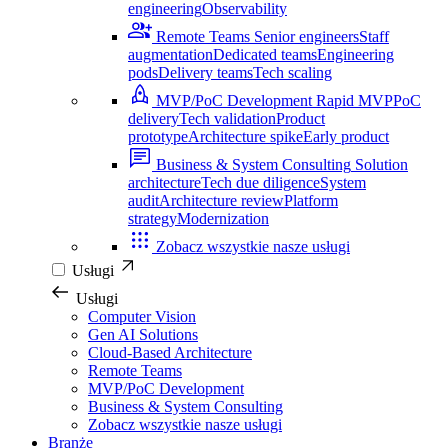
engineering
Observability
Remote Teams
Senior engineers
Staff
augmentation
Dedicated teams
Engineering
pods
Delivery teams
Tech scaling
MVP/PoC Development
Rapid MVP
PoC
delivery
Tech validation
Product
prototype
Architecture spike
Early product
Business & System Consulting
Solution
architecture
Tech due diligence
System
audit
Architecture review
Platform
strategy
Modernization
Zobacz wszystkie nasze usługi
Usługi
Usługi
Computer Vision
Gen AI Solutions
Cloud-Based Architecture
Remote Teams
MVP/PoC Development
Business & System Consulting
Zobacz wszystkie nasze usługi
Branże