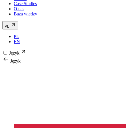
Case Studies
O nas
Baza wiedzy
PL
PL
EN
Język
Język