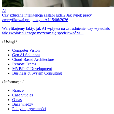
AI
Czy sztuczna inteligencja zastąpi ludzi? Jak rynek pracy
zweryfikował prognozy o AI
15/06/2026
Weryfikujemy fakty: jak AI wpływa na zatrudnienie, czy wywołało
falę zwolnień i czego możemy się spodziewać w…
/ Usługi /
Computer Vision
Gen AI Solutions
Cloud-Based Architecture
Remote Teams
MVP/PoC Development
Business & System Consulting
/ Informacje /
Branże
Case Studies
O nas
Baza wiedzy
Polityka prywatności