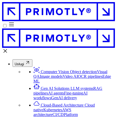
Usługi
Computer Vision
Object detection
Visual
QA
Image models
Video AI
OCR pipelines
Edge
ML
Gen AI Solutions
LLM systems
RAG
pipelines
AI agents
Fine-tuning
AI
workflows
GenAI delivery
Cloud-Based Architecture
Cloud
native
Kubernetes
AWS
architecture
CI/CD
Platform