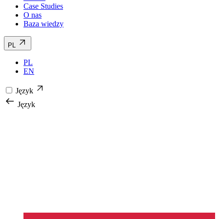
Case Studies
O nas
Baza wiedzy
PL
PL
EN
Język
Język