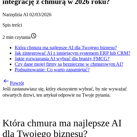
integrację z chmurą w 2026 roku?
Narzędzia
AI
02/03/2026
Spis treści
2 min czytania
Która chmura ma najlepsze AI dla Twojego biznesu?
Jak zintegrować AI z istniejącym systemem ERP lub CRM?
Jakie rozwiązania AI wybrać dla branży FMCG?
Czy dane mojej firmy są bezpieczne w chmurowym AI?
Podsumowanie: Co warto zapamiętać?
Powrót
Jeśli zastanawiasz się, który ekosystem wybrać, by nie wyważać
otwartych drzwi, ten artykuł odpowie na Twoje pytania.
Która chmura ma najlepsze AI
dla Twojego biznesu?