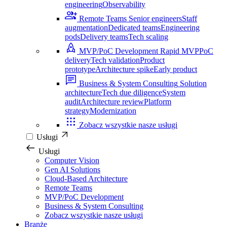
engineering
Observability
Remote Teams
Senior engineers
Staff
augmentation
Dedicated teams
Engineering
pods
Delivery teams
Tech scaling
MVP/PoC Development
Rapid MVP
PoC
delivery
Tech validation
Product
prototype
Architecture spike
Early product
Business & System Consulting
Solution
architecture
Tech due diligence
System
audit
Architecture review
Platform
strategy
Modernization
Zobacz wszystkie nasze usługi
Usługi
Usługi
Computer Vision
Gen AI Solutions
Cloud-Based Architecture
Remote Teams
MVP/PoC Development
Business & System Consulting
Zobacz wszystkie nasze usługi
Branże