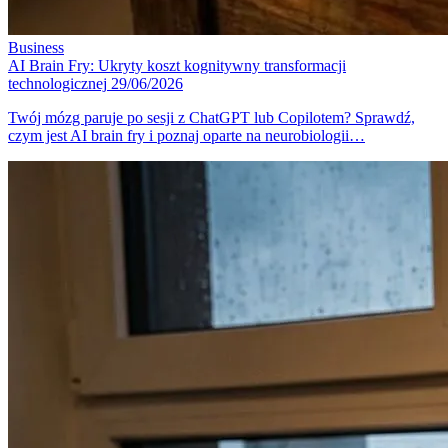
Business
AI Brain Fry: Ukryty koszt kognitywny transformacji
technologicznej
29/06/2026
Twój mózg paruje po sesji z ChatGPT lub Copilotem? Sprawdź,
czym jest AI brain fry i poznaj oparte na neurobiologii…