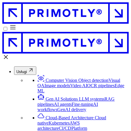
Usługi
Computer Vision
Object detection
Visual
QA
Image models
Video AI
OCR pipelines
Edge
ML
Gen AI Solutions
LLM systems
RAG
pipelines
AI agents
Fine-tuning
AI
workflows
GenAI delivery
Cloud-Based Architecture
Cloud
native
Kubernetes
AWS
architecture
CI/CD
Platform