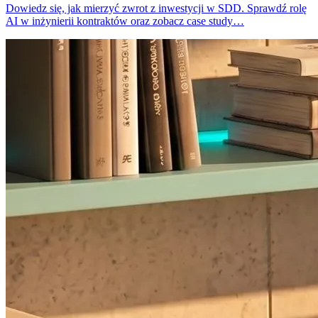
Dowiedz się, jak mierzyć zwrot z inwestycji w SDD. Sprawdź rolę
AI w inżynierii kontraktów oraz zobacz case study…