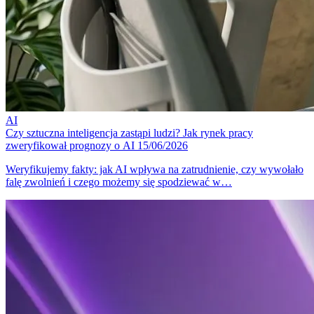
AI
Czy sztuczna inteligencja zastąpi ludzi? Jak rynek pracy
zweryfikował prognozy o AI
15/06/2026
Weryfikujemy fakty: jak AI wpływa na zatrudnienie, czy wywołało
falę zwolnień i czego możemy się spodziewać w…