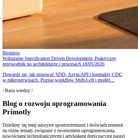
Business
Wdrażanie Specification Driven Development: Praktyczny
przewodnik po architekturze i procesach
18/05/2026
Dowiedz się, jak stosować SDD, AsyncAPI i kontrakty CDC
w mikroserwisach. Poznaj workflow Shift-Left i model…
/ Baza wiedzy /
Blog o rozwoju oprogramowania
Primotly
Dzielimy się tutaj naszymi spostrzeżeniami i doświadczeniami
na różne tematy związane z tworzeniem oprogramowania,
nowościami technologicznymi i artykułami dotyczącymi naszej