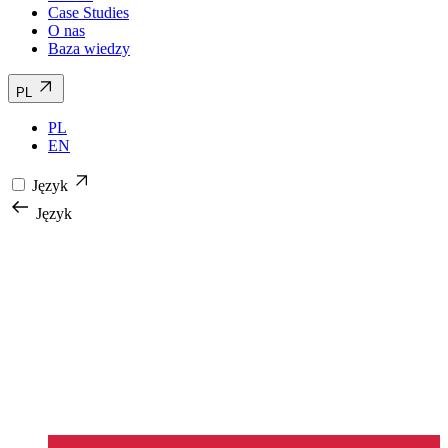
Case Studies
O nas
Baza wiedzy
PL
PL
EN
Język
Język