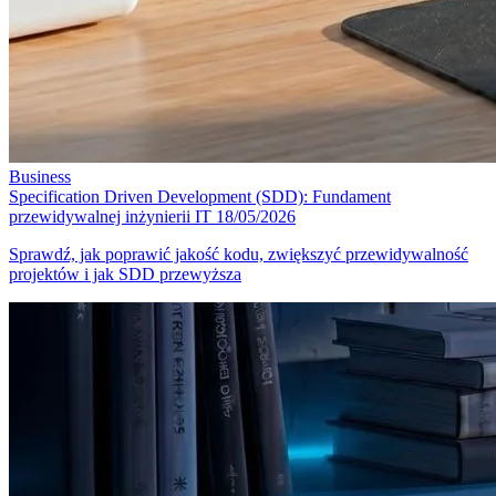
Business
Specification Driven Development (SDD): Fundament
przewidywalnej inżynierii IT
18/05/2026
Sprawdź, jak poprawić jakość kodu, zwiększyć przewidywalność
projektów i jak SDD przewyższa