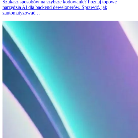
Szukasz sposobów na szybsze kodowanie? Poznaj topowe
narzędzia AI dla backend deweloperów. Sprawdź, jak
zautomatyzować…