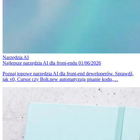
Narzędzia
AI
Najlepsze narzędzia AI dla front-endu
01/06/2026
Poznaj topowe narzędzia AI dla front-end deweloperów. Sprawdź,
jak v0, Cursor czy Bolt.new automatyzują pisanie kodu,…