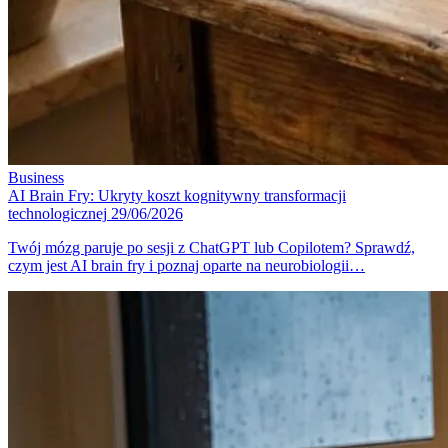
Business
AI Brain Fry: Ukryty koszt kognitywny transformacji
technologicznej
29/06/2026
Twój mózg paruje po sesji z ChatGPT lub Copilotem? Sprawdź,
czym jest AI brain fry i poznaj oparte na neurobiologii…