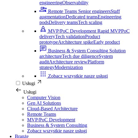
engineering
Observability
Remote Teams
Senior engineers
Staff
augmentation
Dedicated teams
Engineering
pods
Delivery teams
Tech scaling
MVP/PoC Development
Rapid MVP
PoC
delivery
Tech validation
Product
prototype
Architecture spike
Early product
Business & System Consulting
Solution
architecture
Tech due diligence
System
audit
Architecture review
Platform
strategy
Modernization
Zobacz wszystkie nasze usługi
Usługi
Usługi
Computer Vision
Gen AI Solutions
Cloud-Based Architecture
Remote Teams
MVP/PoC Development
Business & System Consulting
Zobacz wszystkie nasze usługi
Branże