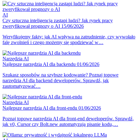
AI
Czy sztuczna inteligencja zastąpi ludzi? Jak rynek pracy
zweryfikował prognozy o AI
15/06/2026
Weryfikujemy fakty: jak AI wpływa na zatrudnienie, czy wywołało
falę zwolnień i czego możemy się spodziewać w…
Narzędzia
AI
Najlepsze narzędzia AI dla backendu
01/06/2026
Szukasz sposobów na szybsze kodowanie? Poznaj topowe
narzędzia AI dla backend deweloperów. Sprawdź, jak
zautomatyzować…
Narzędzia
AI
Najlepsze narzędzia AI dla front-endu
01/06/2026
Poznaj topowe narzędzia AI dla front-end deweloperów. Sprawdź,
jak v0, Cursor czy Bolt.new automatyzują pisanie kodu,…