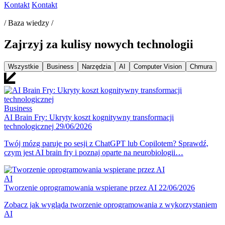
Kontakt
Kontakt
/ Baza wiedzy /
Zajrzyj za kulisy nowych technologii
Wszystkie
Business
Narzędzia
AI
Computer Vision
Chmura
Business
AI Brain Fry: Ukryty koszt kognitywny transformacji
technologicznej
29/06/2026
Twój mózg paruje po sesji z ChatGPT lub Copilotem? Sprawdź,
czym jest AI brain fry i poznaj oparte na neurobiologii…
AI
Tworzenie oprogramowania wspierane przez AI
22/06/2026
Zobacz jak wygląda tworzenie oprogramowania z wykorzystaniem
AI