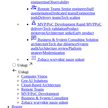
engineering
Observability
Remote Teams
Senior engineers
Staff
augmentation
Dedicated teams
Engineering
pods
Delivery teams
Tech scaling
MVP/PoC Development
Rapid MVP
PoC
delivery
Tech validation
Product
prototype
Architecture spike
Early product
Business & System Consulting
Solution
architecture
Tech due diligence
System
audit
Architecture review
Platform
strategy
Modernization
Zobacz wszystkie nasze usługi
Usługi
Usługi
Computer Vision
Gen AI Solutions
Cloud-Based Architecture
Remote Teams
MVP/PoC Development
Business & System Consulting
Zobacz wszystkie nasze usługi
Branże