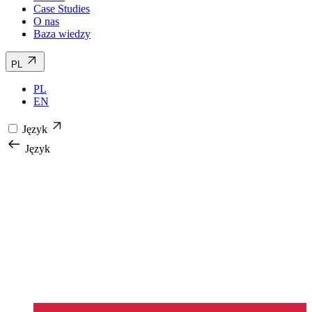
Case Studies
O nas
Baza wiedzy
PL
PL
EN
Język
Język