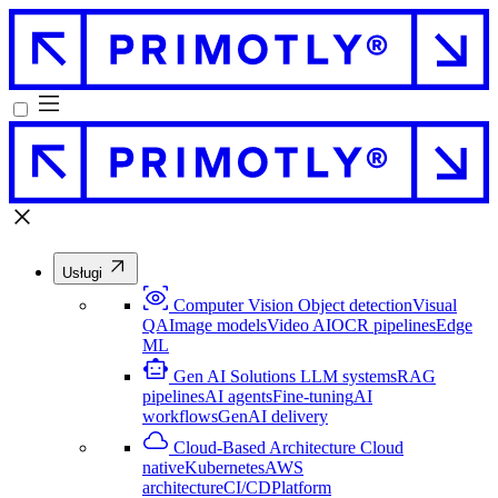
Usługi
Computer Vision
Object detection
Visual
QA
Image models
Video AI
OCR pipelines
Edge
ML
Gen AI Solutions
LLM systems
RAG
pipelines
AI agents
Fine-tuning
AI
workflows
GenAI delivery
Cloud-Based Architecture
Cloud
native
Kubernetes
AWS
architecture
CI/CD
Platform