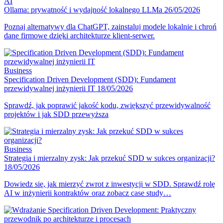
AI
Ollama: prywatność i wydajność lokalnego LLMa
26/05/2026
Poznaj alternatywy dla ChatGPT, zainstaluj modele lokalnie i chroń
dane firmowe dzięki architekturze klient-serwer.
Business
Specification Driven Development (SDD): Fundament
przewidywalnej inżynierii IT
18/05/2026
Sprawdź, jak poprawić jakość kodu, zwiększyć przewidywalność
projektów i jak SDD przewyższa
Business
Strategia i mierzalny zysk: Jak przekuć SDD w sukces organizacji?
18/05/2026
Dowiedz się, jak mierzyć zwrot z inwestycji w SDD. Sprawdź rolę
AI w inżynierii kontraktów oraz zobacz case study…