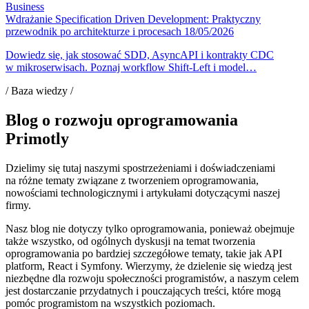
Business
Wdrażanie Specification Driven Development: Praktyczny
przewodnik po architekturze i procesach
18/05/2026
Dowiedz się, jak stosować SDD, AsyncAPI i kontrakty CDC
w mikroserwisach. Poznaj workflow Shift-Left i model…
/ Baza wiedzy /
Blog o rozwoju oprogramowania
Primotly
Dzielimy się tutaj naszymi spostrzeżeniami i doświadczeniami
na różne tematy związane z tworzeniem oprogramowania,
nowościami technologicznymi i artykułami dotyczącymi naszej
firmy.
Nasz blog nie dotyczy tylko oprogramowania, ponieważ obejmuje
także wszystko, od ogólnych dyskusji na temat tworzenia
oprogramowania po bardziej szczegółowe tematy, takie jak API
platform, React i Symfony. Wierzymy, że dzielenie się wiedzą jest
niezbędne dla rozwoju społeczności programistów, a naszym celem
jest dostarczanie przydatnych i pouczających treści, które mogą
pomóc programistom na wszystkich poziomach.